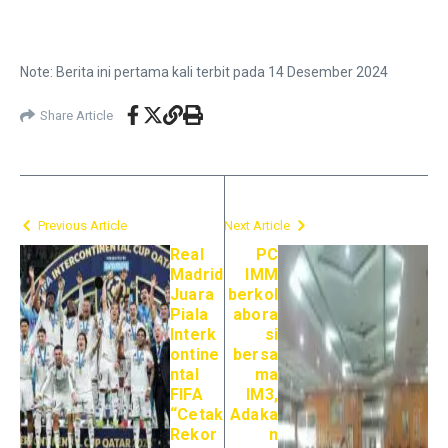
Note: Berita ini pertama kali terbit pada 14 Desember 2024
Share Article
Previous Article
Next Article
Real
PC
Madrid
IMM
Juara
berkol
Piala
abora
Interk
si
ontine
bersa
ntal
ma
FIFA
IM3,
“Cetak
Adaka
Rekor
n