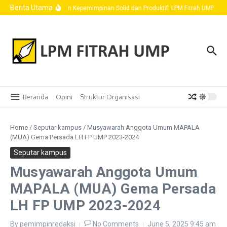
Skip to content
Berita Utama
Wujudkan Kepemimpinan Solid dan Produktif: LPM Fitrah UMP Resm
Beranda
Opini
Struktur Organisasi
Home
/
Seputar kampus
/
Musyawarah Anggota Umum MAPALA
(MUA) Gema Persada LH FP UMP 2023-2024
Seputar kampus
Musyawarah Anggota Umum
MAPALA (MUA) Gema Persada
LH FP UMP 2023-2024
By
pemimpinredaksi
No Comments
June 5, 2025
9:45 am