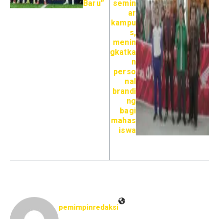
Baru”
semin
ar
kampu
s,
menin
gkatka
n
perso
nal
brandi
ng
bagi
mahas
iswa
pemimpinredaksi