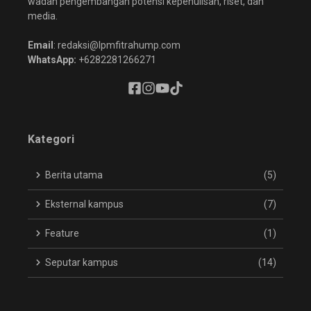
wadah pengembangan potensi kepenulisan, riset, dan
media.
Email
: redaksi@lpmfitrahump.com
WhatsApp:
+6282281266271
Kategori
Berita utama
(5)
Eksternal kampus
(7)
Feature
(1)
Seputar kampus
(14)