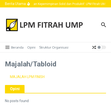
Skip to content
Berita Utama
Wujudkan Kepemimpinan Solid dan Produktif: LPM Fitrah UMP R
Beranda
Opini
Struktur Organisasi
Majalah/Tabloid
MAJALAH LPM FINISH
Opini
No posts found